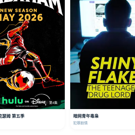
第4集
克瑟姆 第五季
暗网青年毒枭
犯罪剧情