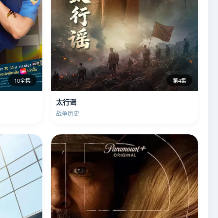
10全集
第4集
太行谣
战争历史