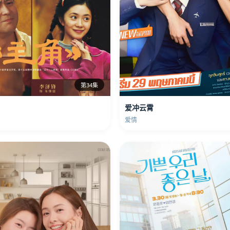
第34集
爱冲云霄
爱情