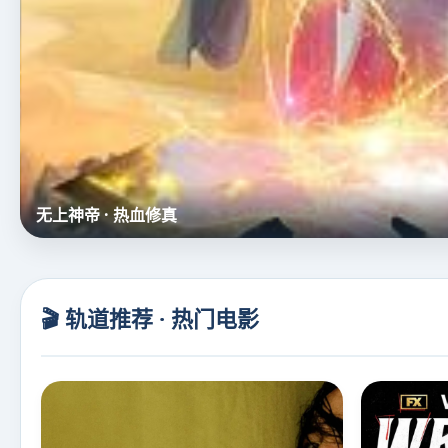
名侦探柯南（中配）
🎬 轨道推荐 · 热门电影