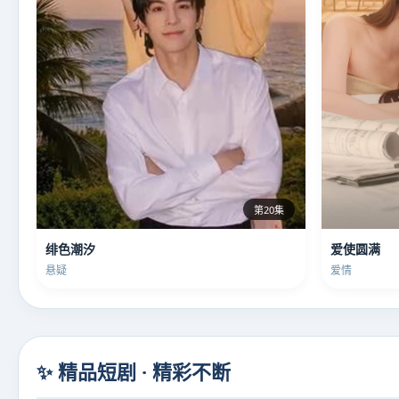
第20集
绯色潮汐
爱使圆满
悬疑
爱情
✨ 精品短剧 · 精彩不断