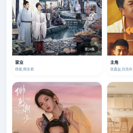
第24集
家业
主角
杨紫,韩东君
张嘉益,刘浩存