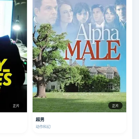
正片
正片
超男
动作科幻