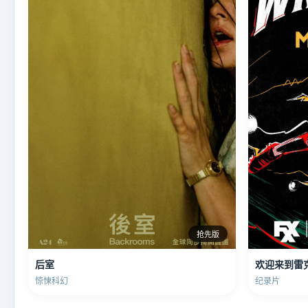
抢先版
后室
欢迎来到雷
惊悚科幻
纪录片