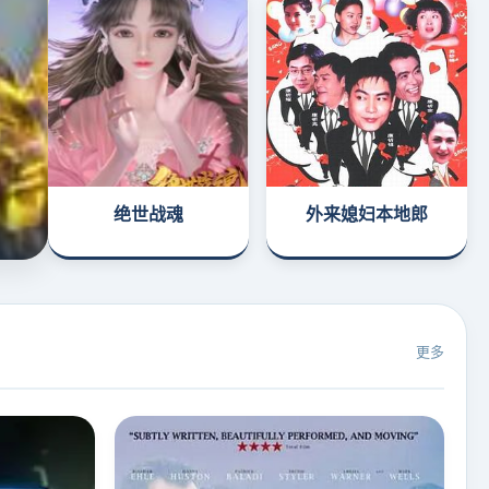
绝世战魂
外来媳妇本地郎
更多