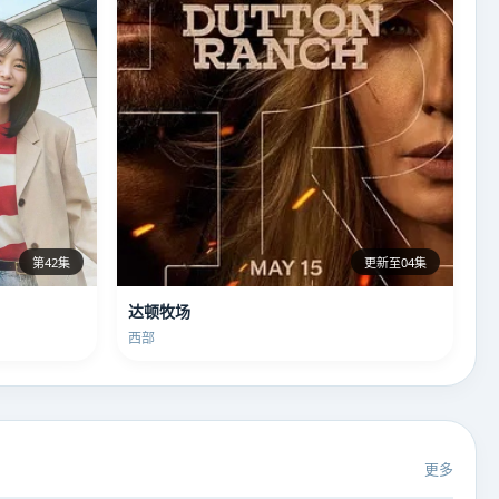
第42集
更新至04集
达顿牧场
西部
更多