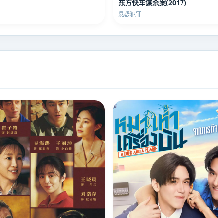
东方快车谋杀案(2017)
悬疑犯罪