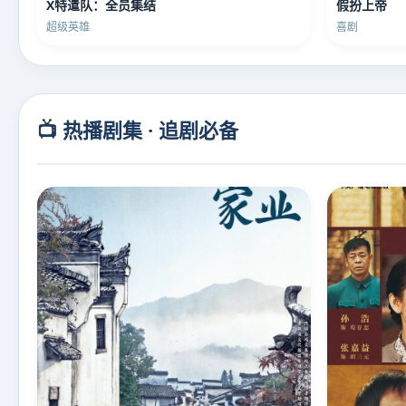
X特遣队：全员集结
假扮上帝
超级英雄
喜剧
📺 热播剧集 · 追剧必备