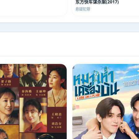
东方快车谋杀案(2017)
悬疑犯罪