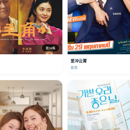
第34集
爱冲云霄
爱情