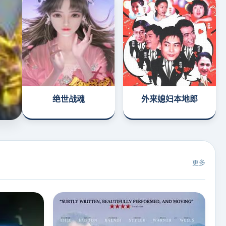
绝世战魂
外来媳妇本地郎
更多