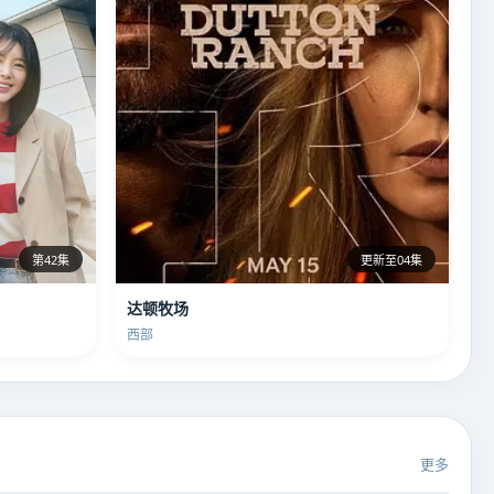
第42集
更新至04集
达顿牧场
西部
更多