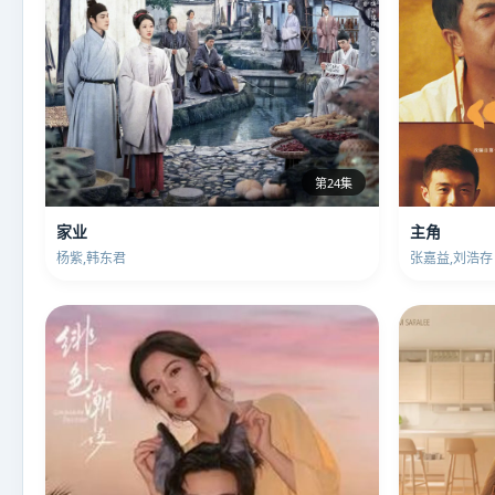
第24集
家业
主角
杨紫,韩东君
张嘉益,刘浩存