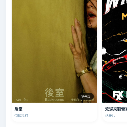
抢先版
后室
欢迎来到雷
惊悚科幻
纪录片