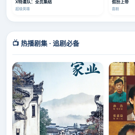
X特遣队：全员集结
假扮上帝
超级英雄
喜剧
📺 热播剧集 · 追剧必备