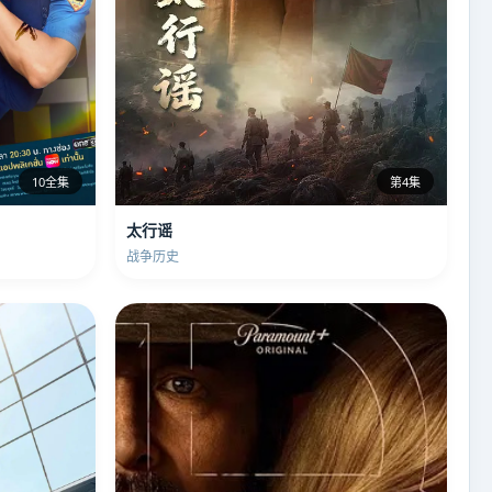
10全集
第4集
太行谣
战争历史