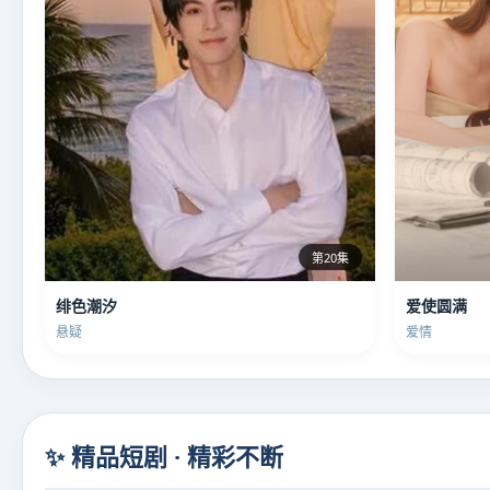
第20集
绯色潮汐
爱使圆满
悬疑
爱情
✨ 精品短剧 · 精彩不断