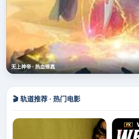
名侦探柯南（中配）
🎬 轨道推荐 · 热门电影