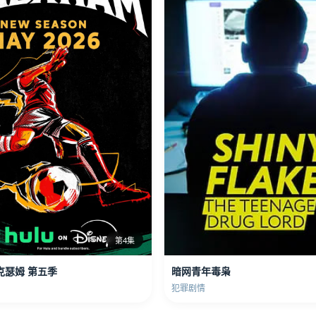
第4集
克瑟姆 第五季
暗网青年毒枭
犯罪剧情