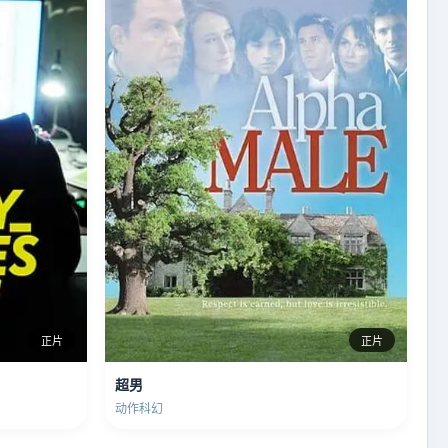
正片
正片
超男
动作科幻