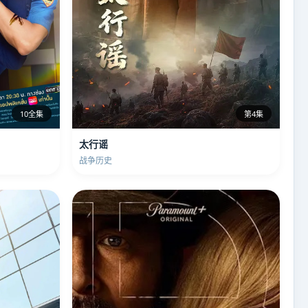
10全集
第4集
太行谣
战争历史