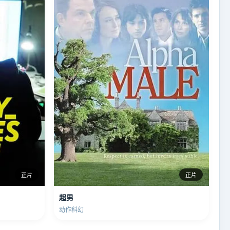
正片
正片
超男
动作科幻