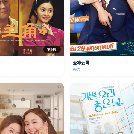
第34集
爱冲云霄
爱情