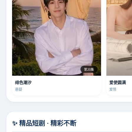
第20集
绯色潮汐
爱使圆满
悬疑
爱情
✨ 精品短剧 · 精彩不断