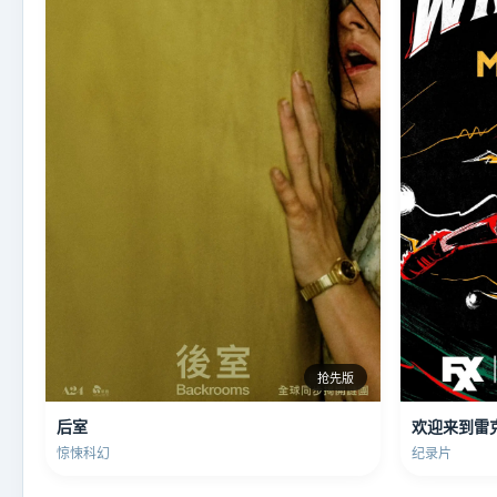
抢先版
后室
欢迎来到雷
惊悚科幻
纪录片