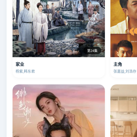
第24集
家业
主角
杨紫,韩东君
张嘉益,刘浩存