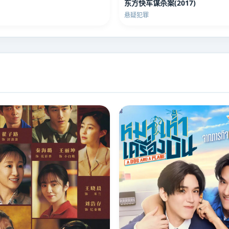
东方快车谋杀案(2017)
悬疑犯罪