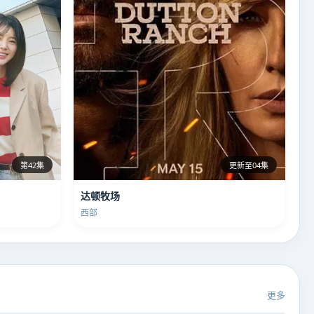
第42集
更新至04集
达顿牧场
西部
更多