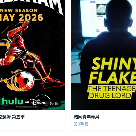
第4集
克瑟姆 第五季
暗网青年毒枭
犯罪剧情