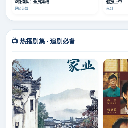
X特遣队：全员集结
假扮上帝
超级英雄
喜剧
📺 热播剧集 · 追剧必备