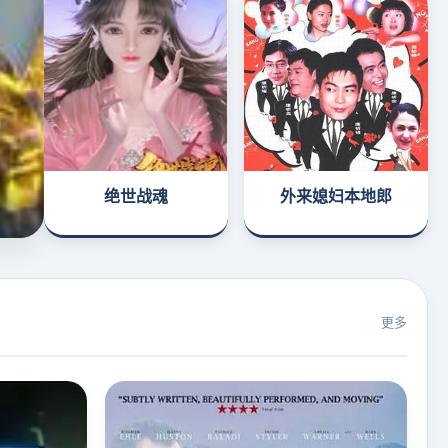
绝世战魂
外来媳妇本地郎
更多