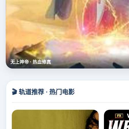
名侦探柯南（中配）
🎬 轨道推荐 · 热门电影